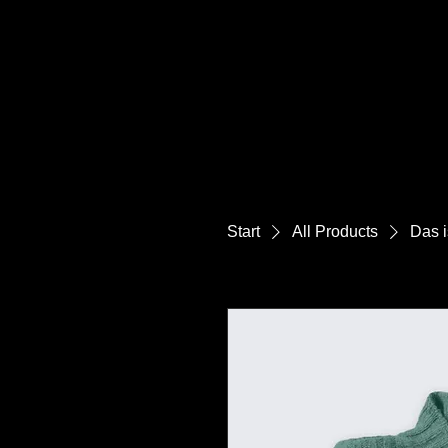
Start
All Products
Das i