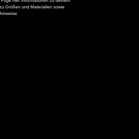
. Füge hier Informationen zu deinem 
Vertrauen deiner Ku
 zu Größen und Materialien sowie 
hinweise.