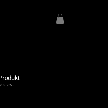
 Produkt
123517253